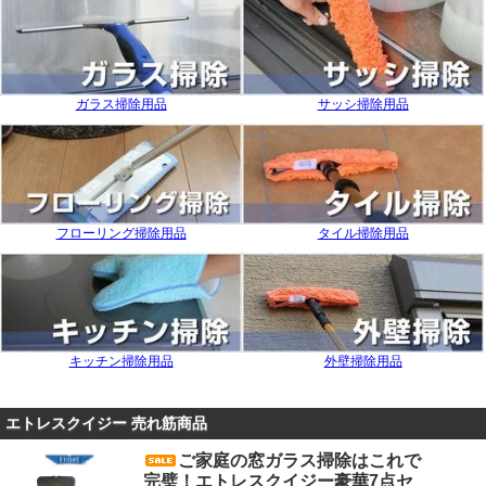
がキレイになります。
GreenJapanではスクイジーを始めとするエトレ社の商
品を数多く取り揃えております。
ガラス掃除用品
サッシ掃除用品
プロが行う窓ガラス掃除を、ご家庭でも是非お試しくだ
さい！
ーーーーーーーーーーーーーーーーーーーーーーーーー
ーーーーーーーーーーーーーーーーーー
フローリング掃除用品
タイル掃除用品
2025/12
年末年始の休業期間と配送日程のお知らせ
いつもエトレスクイジー販売店GreenJapanをご愛顧い
ただき、誠にありがとうございます。
大変恐れ入りますが、
令和7年12月24日～令和8年1月6
キッチン掃除用品
外壁掃除用品
日まで休業
とさせていただきます。
年内の発送は12月23日12：00のご注文分まで
となりま
エトレスクイジー 売れ筋商品
す。
ご家庭の窓ガラス掃除はこれで
また、
年明けの発送開始につきましては、1月7日より順
完璧！エトレスクイジー豪華7点セ