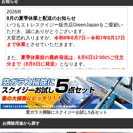
お知らせ
2026/8
8月の夏季休業と配送のお知らせ
いつもエトレスクイジー販売店GreenJapanをご愛顧い
ただき、誠にありがとうございます。
大変恐れ入りますが、
令和8年8月7日～令和7年8月17日
まで休業
とさせていただきます。
また、
夏季休業前の最終発送は、8月6日12:00のご注文
分まで（8月6日に発送）
となります。
※8月6日12：00以降のご注文は8月18日より順次発送予
定
でございます。
休業期間中は何かとご迷惑をお掛けしますが、今後とも
エトレスクイジー販売店GreenJapanを宜しくお願い致
します。
ーーーーーーーーーーーーーーーーーーーーーーーーー
窓ガラス掃除にスクイジーお試し5点セット
ーーーーーーーーーーーーーーーーーー
雨で窓ガラスが汚れていませんか？
お掃除用途から探す
エトレ社のスクイジーなら空拭き無しで驚くほどガラス