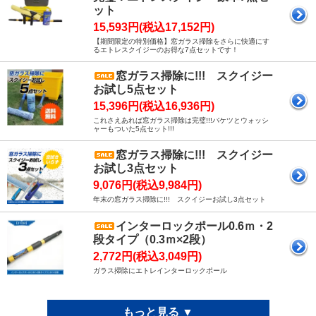
次発送予定
でございます。
ット
15,593円(税込17,152円)
年末年始のお届けはお待ち頂く形になり恐れ入ります
【期間限定の特別価格】窓ガラス掃除をさらに快適にす
が、より早くお届けできるよう努めてまいります。
るエトレスクイジーのお得な7点セットです！
今後ともエトレスクイジー販売店GreenJapanを宜しく
窓ガラス掃除に!!! スクイジー
お願い致します。
お試し5点セット
15,396円(税込16,936円)
これさえあれば窓ガラス掃除は完璧!!!バケツとウォッシ
ャーもついた5点セット!!!
窓ガラス掃除に!!! スクイジー
お試し3点セット
9,076円(税込9,984円)
年末の窓ガラス掃除に!!! スクイジーお試し3点セット
インターロックポール0.6ｍ・2
段タイプ（0.3ｍ×2段）
2,772円(税込3,049円)
ガラス掃除にエトレインターロックポール
もっと見る ▼