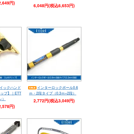
,649円)
6,048円(税込6,653円)
イックハンド
インターロックポール0.6
ップ】｜ETT
ｍ・2段タイプ（0.3ｍ×2段）
レ）
2,772円(税込3,049円)
,578円)