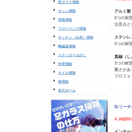
窓ガラス掃除
サッシ掃除
アルミ製
3つの材
壁紙掃除
注意点と
フローリング掃除
ステンレ
キッチン（台所）掃除
3つの材
陶磁器掃除
ステッカーはがし
真鍮（し
3つの材
外壁掃除
重さがあ
タイル掃除
プロフェ
車掃除
長尺ポール
Q.リー
A.伸縮
インター