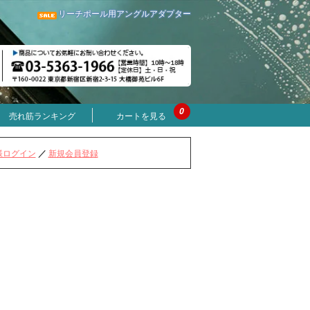
リーチポール用アングルアダプター
0
売れ筋ランキング
カートを見る
様ログイン
／
新規会員登録