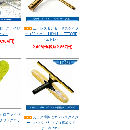
!! スクイジ
エトレスタンダードスクイジ
セット
ー（30ｃｍ）【真鍮】｜ETTORE
（エトレ）
,984円)
2,606円(税込2,867円)
クロファイバ
ガラス掃除にエトレスクイジ
(クリックロッ
ー・バックフリップ（真鍮タイ
プ 40cm）