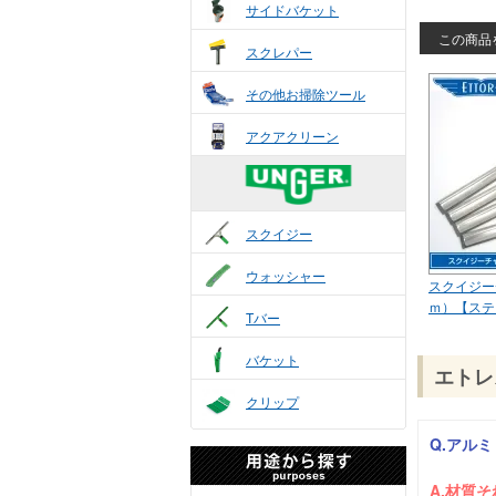
サイドバケット
この商品を
スクレパー
その他お掃除ツール
アクアクリーン
スクイジー
ウォッシャー
スクイジー
ｍ）【ステ
Tバー
バケット
エトレ
クリップ
Q.アル
A.材質