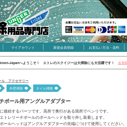
マイアカウント
新規会員登録
お支払い方法・送料
Green-Japanへようこそ！ エトレのスクイジーは大掃除にも大活躍です！
会員
ール アクセサリー
外壁掃除
タイル掃除
チポール用アングルアダプター
に接続するパーツです。高所で奥行がある箇所でベンリです。
エトレリーチポールのポールヘッドを取り外し装着します。
ポールヘッドはアングルアダプターの先端につけて使用してください。