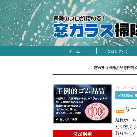
ホーム
会員ログイン
窓ガラス掃除用品専門店 
ホーム
ポ
＞
壁紙掃除
リー
延長ポール
利用方法は
取り外した