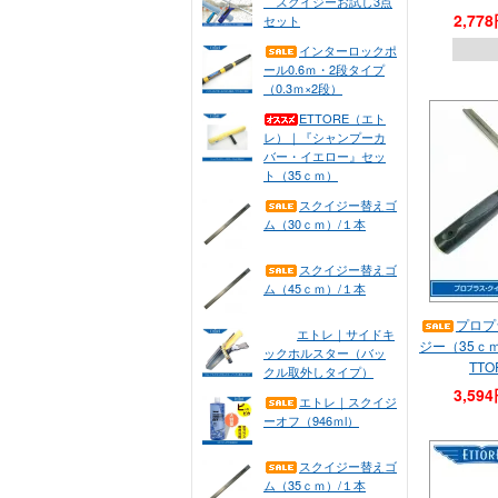
スクイジーお試し3点
2,77
セット
インターロックポ
ール0.6ｍ・2段タイプ
（0.3ｍ×2段）
ETTORE（エト
レ）｜『シャンプーカ
バー・イエロー』セッ
ト（35ｃｍ）
スクイジー替えゴ
ム（30ｃｍ）/１本
スクイジー替えゴ
ム（45ｃｍ）/１本
プロプ
エトレ｜サイドキ
ジー（35ｃ
ックホルスター（バッ
TT
クル取外しタイプ）
3,59
エトレ｜スクイジ
ーオフ（946ｍl）
スクイジー替えゴ
ム（35ｃｍ）/１本