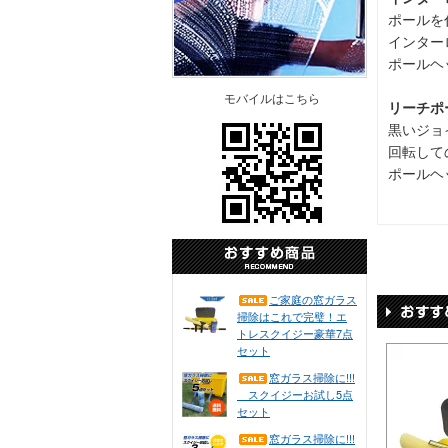
ポールを
インター
ポールヘ
モバイルはこちら
リーチポ
黒いジョ
回転して
ポールヘ
ご家庭の窓ガラス
掃除はこれで完璧！エ
トレスクイジー豪華7点
セット
窓ガラス掃除に!!!
スクイジーお試し5点
セット
窓ガラス掃除に!!!