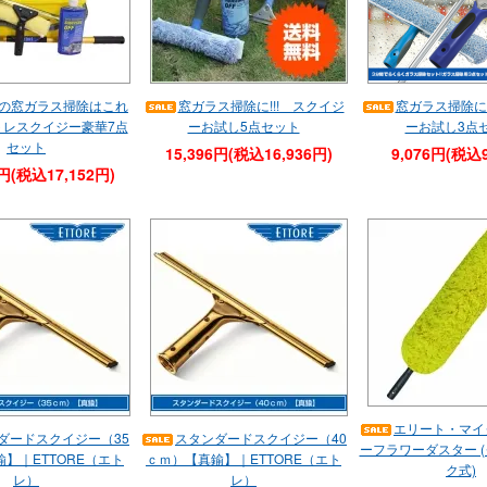
の窓ガラス掃除はこれ
窓ガラス掃除に!!! スクイジ
窓ガラス掃除に!
トレスクイジー豪華7点
ーお試し5点セット
ーお試し3点
セット
15,396円(税込16,936円)
9,076円(税込9
3円(税込17,152円)
エリート・マイ
ダードスクイジー（35
スタンダードスクイジー（40
ーフラワーダスター 
】｜ETTORE（エト
ｃｍ）【真鍮】｜ETTORE（エト
ク式)
レ）
レ）