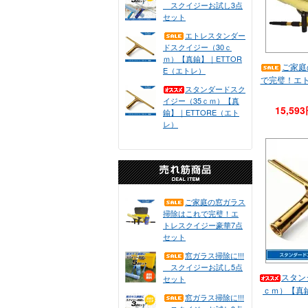
スクイジーお試し3点
セット
エトレスタンダー
ドスクイジー（30ｃ
ｍ）【真鍮】｜ETTOR
ご家庭
E（エトレ）
で完璧！エ
スタンダードスク
イジー（35ｃｍ）【真
15,59
鍮】｜ETTORE（エト
レ）
ご家庭の窓ガラス
掃除はこれで完璧！エ
トレスクイジー豪華7点
セット
窓ガラス掃除に!!!
スクイジーお試し5点
スタン
セット
ｃｍ）【真鍮
窓ガラス掃除に!!!