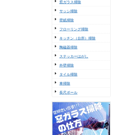
窓ガラス掃除
サッシ掃除
壁紙掃除
フローリング掃除
キッチン（台所）掃除
陶磁器掃除
ステッカーはがし
外壁掃除
タイル掃除
車掃除
長尺ポール