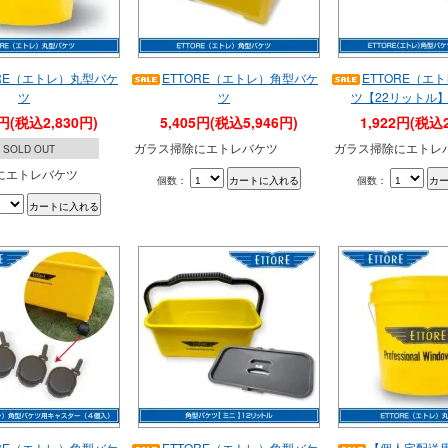
ORE（エトレ）丸型バケ
ETTORE（エトレ）角型バケ
ETTORE（エ
ツ
ツ
ツ【22リットル
3円(税込2,830円)
5,405円(税込5,946円)
1,922円(税込2
ガラス掃除にエトレバケツ
ガラス掃除にエトレ
SOLD OUT
にエトレバケツ
個数：
個数：
ORE（エトレ）角型バケ
ETTORE（エトレ）角型バケ
【個人宅配送用