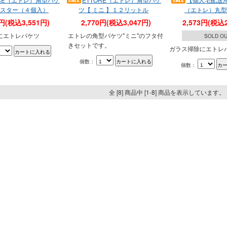
スター（４個入）
ツ【 ミニ 】１２リットル
（エトレ）丸型
8円(税込3,551円)
2,770円(税込3,047円)
2,573円(税込2
にエトレバケツ
エトレの角型バケツ"ミニ"のフタ付
SOLD O
きセットです。
ガラス掃除にエトレ
個数：
個数：
全 [8] 商品中 [1-8] 商品を表示しています。