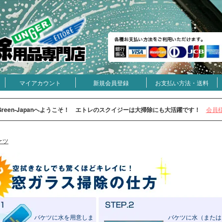
マイアカウント
新規会員登録
お支払い方法・送料
Green-Japanへようこそ！ エトレのスクイジーは大掃除にも大活躍です！
会員
ケツ
バケツに水を用意しま
バケツに水（または