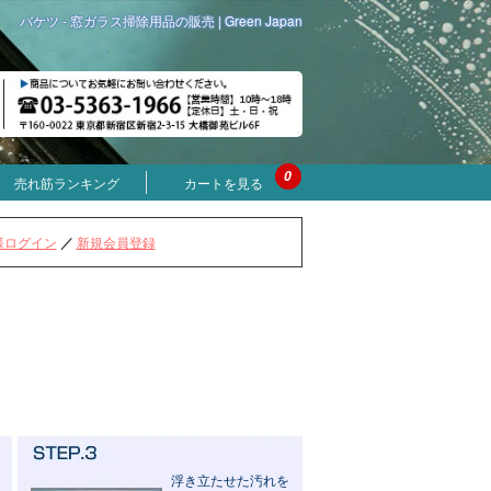
バケツ - 窓ガラス掃除用品の販売 | Green Japan
0
売れ筋ランキング
カートを見る
様ログイン
／
新規会員登録
浮き立たせた汚れを