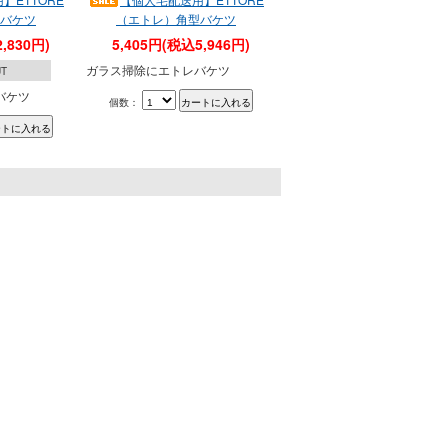
バケツ
（エトレ）角型バケツ
,830円)
5,405円(税込5,946円)
ガラス掃除にエトレバケツ
UT
バケツ
個数：