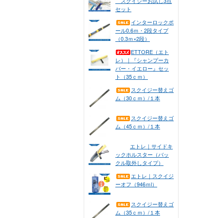
スクイジーお試し3点
セット
インターロックポ
ール0.6ｍ・2段タイプ
（0.3ｍ×2段）
ETTORE（エト
レ）｜『シャンプーカ
バー・イエロー』セッ
ト（35ｃｍ）
スクイジー替えゴ
ム（30ｃｍ）/１本
スクイジー替えゴ
ム（45ｃｍ）/１本
エトレ｜サイドキ
ックホルスター（バッ
クル取外しタイプ）
エトレ｜スクイジ
ーオフ（946ｍl）
スクイジー替えゴ
ム（35ｃｍ）/１本