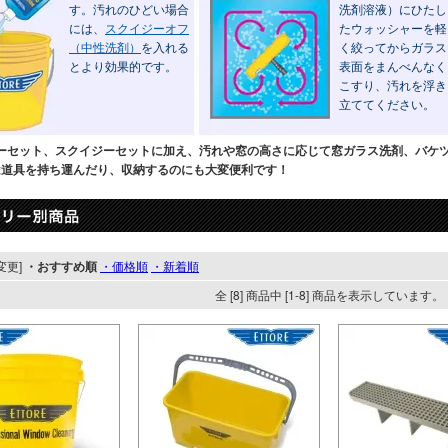
す。汚れのひどい場合
洗剤溶液）にひたし
には、
スクイジーオフ
たウォッシャーを軽
（中性洗剤）
を入れる
く絞ってからガラス
とより効果的です。
表面をまんべんなく
こすり、汚れを浮き
立ててください。
ーセット、スクイジーセットに加え、汚れや窓の高さに応じて窓ガラス洗剤、バケ
は道具を持ち運んだり、収納するのにも大変便利です！
変更]
・おすすめ順
・価格順
・新着順
全 [8] 商品中 [1-8] 商品を表示しています。