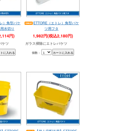
トレ）角型バケ
ETTORE（エトレ）角型バケ
】用水切り
ツ用フタ
,114円)
1,982円(税込2,180円)
バケツ
ガラス掃除にエトレバケツ
個数：
】ETTORE
【個人宅配送用】ETTORE