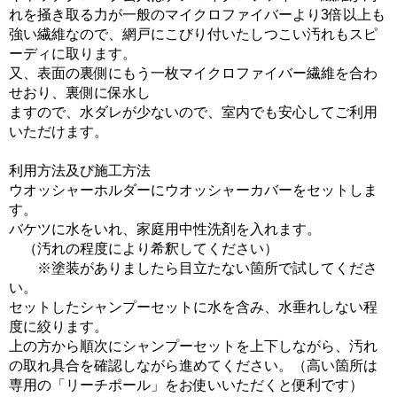
れを掻き取る力が一般のマイクロファイバーより3倍以上も
強い繊維なので、網戸にこびり付いたしつこい汚れもスピ
ーディに取ります。
又、表面の裏側にもう一枚マイクロファイバー繊維を合わ
せおり、裏側に保水し
ますので、水ダレが少ないので、室内でも安心してご利用
いただけます。
利用方法及び施工方法
ウオッシャーホルダーにウオッシャーカバーをセットしま
す。
バケツに水をいれ、家庭用中性洗剤を入れます。
（汚れの程度により希釈してください）
※塗装がありましたら目立たない箇所で試してくださ
い。
セットしたシャンプーセットに水を含み、水垂れしない程
度に絞ります。
上の方から順次にシャンプーセットを上下しながら、汚れ
の取れ具合を確認しながら進めてください。（高い箇所は
専用の「リーチポール」をお使いいただくと便利です）