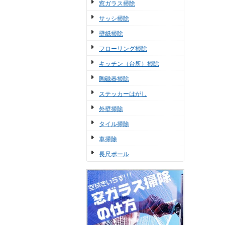
窓ガラス掃除
サッシ掃除
壁紙掃除
フローリング掃除
キッチン（台所）掃除
陶磁器掃除
ステッカーはがし
外壁掃除
タイル掃除
車掃除
長尺ポール