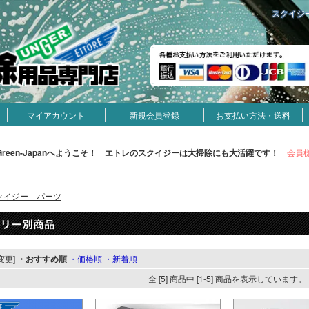
スクイジー 
マイアカウント
新規会員登録
お支払い方法・送料
Green-Japanへようこそ！ エトレのスクイジーは大掃除にも大活躍です！
会員
クイジー パーツ
変更]
・おすすめ順
・価格順
・新着順
全 [5] 商品中 [1-5] 商品を表示しています。