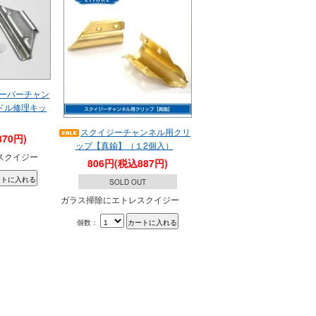
ーパーチャン
ドル修理キッ
スクイジーチャンネル用クリ
70円)
ップ【真鍮】（１2個入）
スクイジー
806円(税込887円)
SOLD OUT
ガラス掃除にエトレスクイジー
個数：