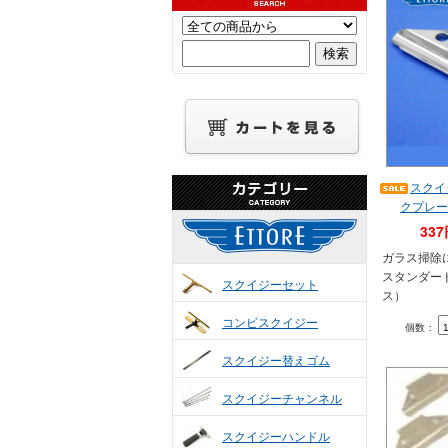
スクイ
クプレー
33
ガラス掃除
スタンダー
スクイジーセット
ス）
コンビスクイジー
個数：
スクイジー替えゴム
スクイジーチャンネル
スクイジーハンドル