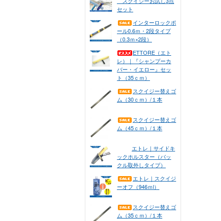
スクイジーお試し3点
セット
インターロックポ
ール0.6ｍ・2段タイプ
（0.3ｍ×2段）
ETTORE（エト
レ）｜『シャンプーカ
バー・イエロー』セッ
ト（35ｃｍ）
スクイジー替えゴ
ム（30ｃｍ）/１本
スクイジー替えゴ
ム（45ｃｍ）/１本
エトレ｜サイドキ
ックホルスター（バッ
クル取外しタイプ）
エトレ｜スクイジ
ーオフ（946ｍl）
スクイジー替えゴ
ム（35ｃｍ）/１本