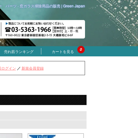
パーツ - 窓ガラス掃除用品の販売 | Green Japan
0
売れ筋ランキング
カートを見る
様ログイン
／
新規会員登録