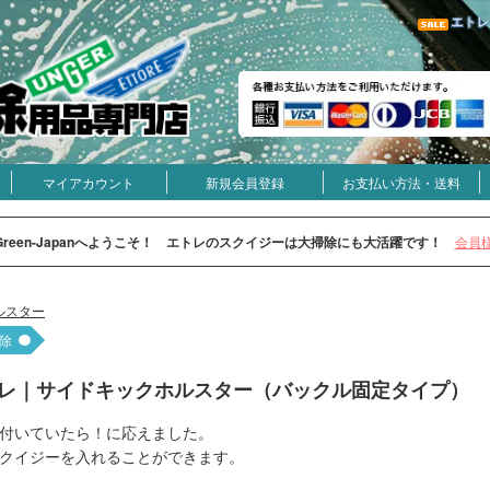
エトレ
マイアカウント
新規会員登録
お支払い方法・送料
Green-Japanへようこそ！ エトレのスクイジーは大掃除にも大活躍です！
会員
ルスター
除
レ｜サイドキックホルスター（バックル固定タイプ）
付いていたら！に応えました。
クイジーを入れることができます。