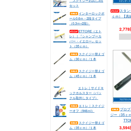
スクイジーお試し3点
セット
スタン
インターロックポ
ｃｍ）【真鍮
ール0.6ｍ・2段タイプ
（0.3ｍ×2段）
2,77
ETTORE（エト
レ）｜『シャンプーカ
バー・イエロー』セッ
ト（35ｃｍ）
スクイジー替えゴ
ム（30ｃｍ）/１本
スクイジー替えゴ
ム（45ｃｍ）/１本
エトレ｜サイドキ
ックホルスター（バッ
クル取外しタイプ）
エトレ｜スクイジ
プロプ
ーオフ（946ｍl）
ジー（35ｃ
TT
スクイジー替えゴ
3,59
ム（35ｃｍ）/１本