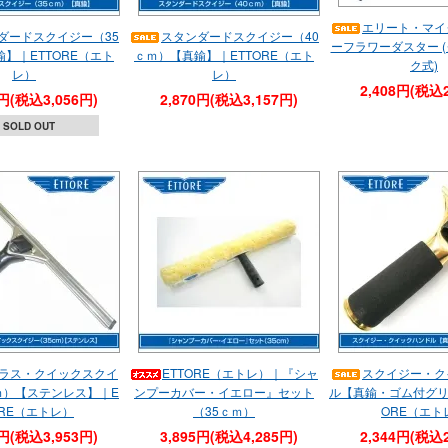
エリート・マイ
ダードスクイジー（35
スタンダードスクイジー（40
ーフラワーダスター 
】｜ETTORE（エト
ｃｍ）【真鍮】｜ETTORE（エト
ク式)
レ）
レ）
2,408円(税込2
8円(税込3,056円)
2,870円(税込3,157円)
SOLD OUT
ラス・クイックスクイ
ETTORE（エトレ）｜『シャ
スクイジー・ク
ｍ）【ステンレス】｜E
ンプーカバー・イエロー』セット
ル【真鍮・ゴム付グリ
ORE（エトレ）
（35ｃｍ）
ORE（エト
4円(税込3,953円)
3,895円(税込4,285円)
2,344円(税込2