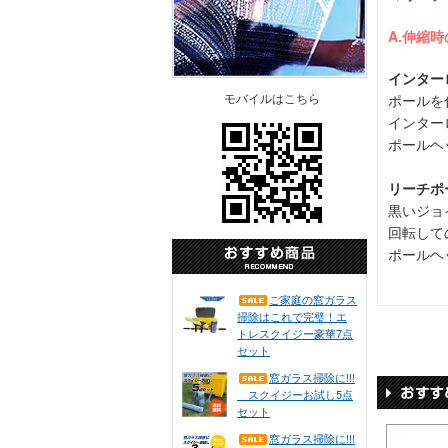
A.伸縮
インター
モバイルはこちら
ポールを
インター
ポールヘ
リーチポ
黒いジョ
回転して
ポールヘ
ご家庭の窓ガラス
掃除はこれで完璧！エ
トレスクイジー豪華7点
セット
窓ガラス掃除に!!!
スクイジーお試し5点
セット
窓ガラス掃除に!!!