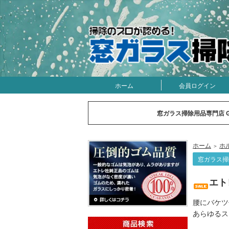
ホーム
会員ログイン
窓ガラス掃除用品専門店 
ホーム
ホ
＞
窓ガラス掃
エト
腰にバケツ
あらゆるス