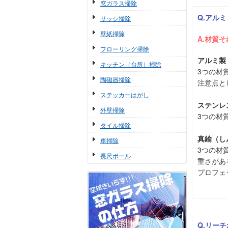
窓ガラス掃除
Q.アル
サッシ掃除
壁紙掃除
A.材質
フローリング掃除
アルミ製
キッチン（台所）掃除
3つの材
陶磁器掃除
注意点と
ステッカーはがし
ステンレ
外壁掃除
3つの材
タイル掃除
真鍮（し
車掃除
3つの材
長尺ポール
重さがあ
プロフェ
Q.リー