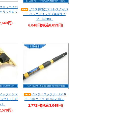
クロファイバ
ガラス掃除にエトレスクイジ
(クリックロッ
ー・バックフリップ（真鍮タイ
プ 40cm）
,649円)
6,048円(税込6,653円)
イックハンド
インターロックポール0.6
ップ】｜ETT
ｍ・2段タイプ（0.3ｍ×2段）
レ）
2,772円(税込3,049円)
,578円)