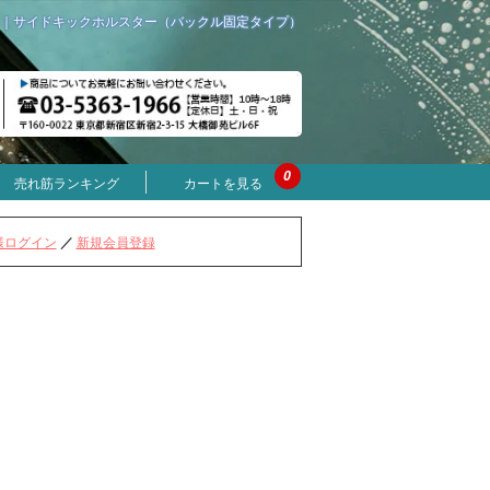
｜サイドキックホルスター（バックル固定タイプ）
0
売れ筋ランキング
カートを見る
様ログイン
／
新規会員登録