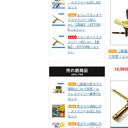
スクイジーお試し3点
セット
エトレスタンダー
ドスクイジー（30ｃ
ｍ）【真鍮】｜ETTOR
E（エトレ）
スタンダードスク
イジー（35ｃｍ）【真
鍮】｜ETTORE（エト
ご家庭
レ）
で完璧！エ
15,59
ご家庭の窓ガラス
掃除はこれで完璧！エ
トレスクイジー豪華7点
セット
窓ガラス掃除に!!!
スクイジーお試し5点
セット
窓ガラス掃除に!!!