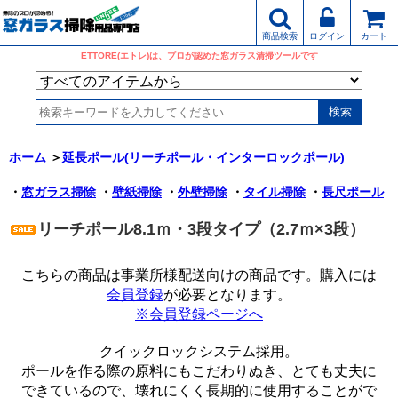
商品検索
ログイン
カート
ETTORE(エトレ)は、プロが認めた窓ガラス清掃ツールです
ホーム
＞
延長ポール(リーチポール・インターロックポール)
・
窓ガラス掃除
・
壁紙掃除
・
外壁掃除
・
タイル掃除
・
長尺ポール
リーチポール8.1ｍ・3段タイプ（2.7ｍ×3段）
こちらの商品は事業所様配送向けの商品です。購入には
会員登録
が必要となります。
※会員登録ページへ
クイックロックシステム採用。
ポールを作る際の原料にもこだわりぬき、とても丈夫に
できているので、壊れにくく長期的に使用することがで