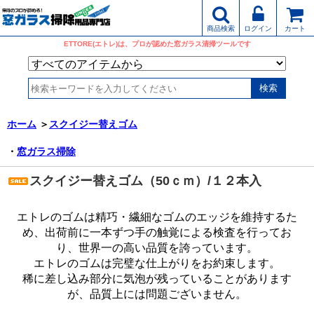
商品検索
ログイン
カート
ETTORE(エトレ)は、プロが認めた窓ガラス清掃ツールです
ホーム
＞
スクイジー替えゴム
・
窓ガラス掃除
スクイジー替えゴム（50ｃｍ）/１２本入
エトレのゴムは精巧・繊細なゴムのエッジを維持するた
め、出荷前に一本ずつ手の触覚による検査を行ってお
り、世界一の高い品質を誇っています。
エトレのゴムは完璧な仕上がりをお約束します。
稀に差し込み部分に気泡が残っていることがあります
が、品質上には問題ございません。